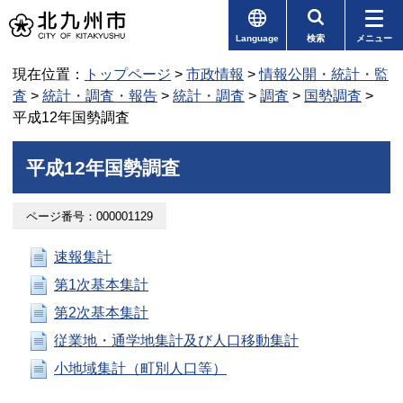
Language
検索
メニュー
現在位置：
トップページ
>
市政情報
>
情報公開・統計・監
査
>
統計・調査・報告
>
統計・調査
>
調査
>
国勢調査
>
平成12年国勢調査
平成12年国勢調査
ページ番号：000001129
速報集計
第1次基本集計
第2次基本集計
従業地・通学地集計及び人口移動集計
小地域集計（町別人口等）