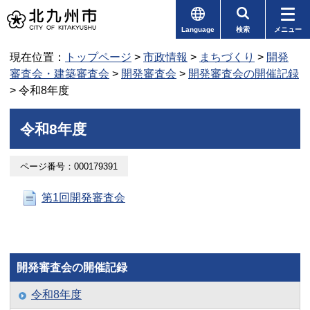
Language
検索
メニュー
現在位置：
トップページ
>
市政情報
>
まちづくり
>
開発
審査会・建築審査会
>
開発審査会
>
開発審査会の開催記録
> 令和8年度
令和8年度
ページ番号：000179391
第1回開発審査会
開発審査会の開催記録
令和8年度