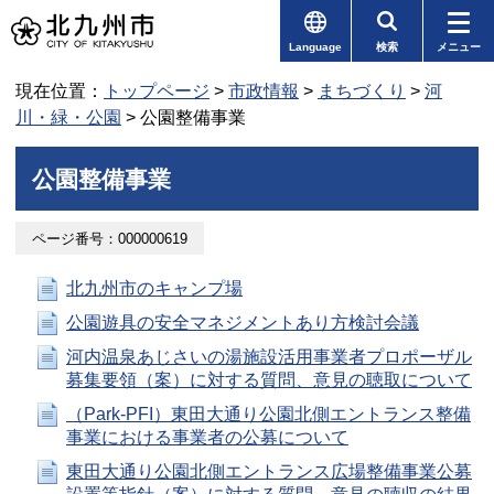
Language
検索
メニュー
現在位置：
トップページ
>
市政情報
>
まちづくり
>
河
川・緑・公園
> 公園整備事業
公園整備事業
ページ番号：000000619
北九州市のキャンプ場
公園遊具の安全マネジメントあり方検討会議
河内温泉あじさいの湯施設活用事業者プロポーザル
募集要領（案）に対する質問、意見の聴取について
（Park-PFI）東田大通り公園北側エントランス整備
事業における事業者の公募について
東田大通り公園北側エントランス広場整備事業公募