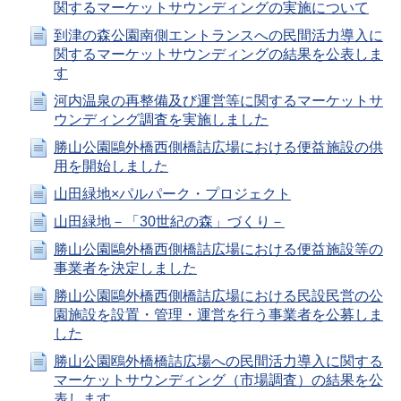
関するマーケットサウンディングの実施について
到津の森公園南側エントランスへの民間活力導入に
関するマーケットサウンディングの結果を公表しま
す
河内温泉の再整備及び運営等に関するマーケットサ
ウンディング調査を実施しました
勝山公園鷗外橋西側橋詰広場における便益施設の供
用を開始しました
山田緑地×パルパーク・プロジェクト
山田緑地－「30世紀の森」づくり－
勝山公園鷗外橋西側橋詰広場における便益施設等の
事業者を決定しました
勝山公園鷗外橋西側橋詰広場における民設民営の公
園施設を設置・管理・運営を行う事業者を公募しま
した
勝山公園鴎外橋橋詰広場への民間活力導入に関する
マーケットサウンディング（市場調査）の結果を公
表します