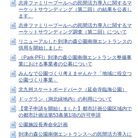
志井ファミリープールへの民間活力導入に関するマ
ーケットサウンディング（第二回）の結果を公表し
ます。
志井ファミリープールへの民間活力導入に関するマ
ーケットサウンディング調査（第二回）について
リニューアルした到津の森公園南側エントランスの
供用を開始しました
（Park-PFI）到津の森公園南側エントランス整備事
業における事業者の公募について
みんなで公園づくり考えませんか？「地域に役立つ
公園づくり事業」
北九州スケートボードパーク（延命寺臨海公園）
ドッグラン（洞北緑地内）の利用について
【電子申請を開始しました】都市計画公園区域内で
の都市計画法第53条第1項の許可申請
公園施設長寿命化計画
到津の森公園南側エントランスへの民間活力導入に