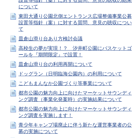
設置等指針（案）に対する質問、意見の聴収の結果
について
東田大通り公園北側エントランス広場整備事業公募
設置等指針（案）に対する質問、意見の聴収につい
て
皿倉山滑り台あり方検討会議
高校生の夢が実現！？ 汐井町公園にバスケットゴ
ールを『期間限定』で設置！
皿倉山滑り台の利用再開について
ドッグラン（日明臨海公園内）の利用について
こどもまんなか公園づくり等事業について
都市公園の魅力向上に向けたマーケットサウンディ
ング調査（事業化発案時）の実施結果について
都市公園の魅力向上に向けたマーケットサウンディ
ング調査を実施します！
青少年キャンプ場廃止に伴う新たな運営事業者の公
募の実施について