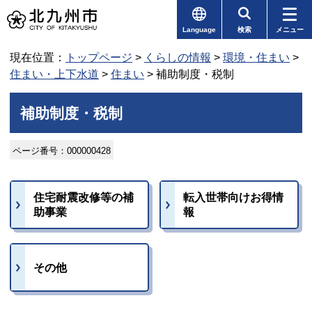
Language
検索
メニュー
現在位置：
トップページ
>
くらしの情報
>
環境・住まい
>
住まい・上下水道
>
住まい
> 補助制度・税制
補助制度・税制
ページ番号：000000428
住宅耐震改修等の補
転入世帯向けお得情
助事業
報
その他