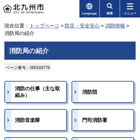
Language
検索
メニュー
現在位置：
トップページ
>
防災・安全安心
>
消防情報
>
消防局の紹介
消防局の紹介
ページ番号：000169779
消防の仕事（主な取
消防団
組み）
消防音楽隊
門司消防署