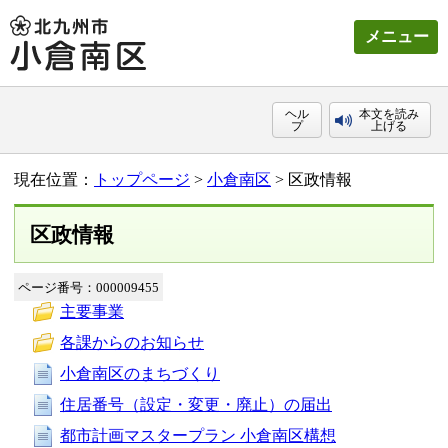
メニュー
ヘル
本文を読み
プ
上げる
現在位置：
トップページ
>
小倉南区
> 区政情報
区政情報
ページ番号：000009455
主要事業
各課からのお知らせ
小倉南区のまちづくり
住居番号（設定・変更・廃止）の届出
都市計画マスタープラン 小倉南区構想