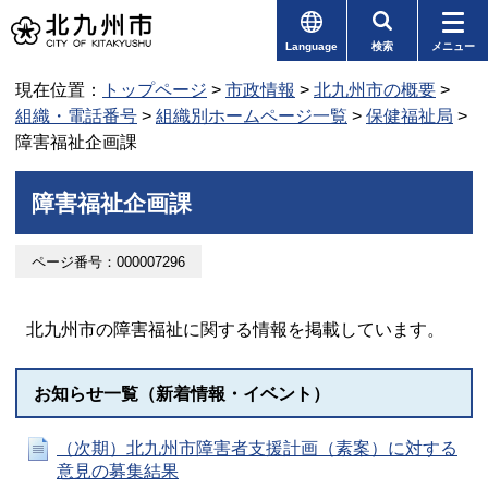
Language
検索
メニュー
現在位置：
トップページ
>
市政情報
>
北九州市の概要
>
組織・電話番号
>
組織別ホームページ一覧
>
保健福祉局
>
障害福祉企画課
障害福祉企画課
ページ番号：000007296
北九州市の障害福祉に関する情報を掲載しています。
お知らせ一覧（新着情報・イベント）
（次期）北九州市障害者支援計画（素案）に対する
意見の募集結果