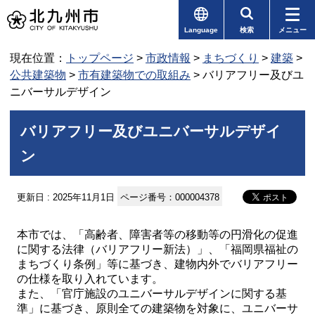
Language
検索
メニュー
現在位置：
トップページ
>
市政情報
>
まちづくり
>
建築
>
公共建築物
>
市有建築物での取組み
> バリアフリー及びユ
ニバーサルデザイン
バリアフリー及びユニバーサルデザイ
ン
更新日 : 2025年11月1日
ページ番号：000004378
本市では、「高齢者、障害者等の移動等の円滑化の促進
に関する法律（バリアフリー新法）」、「福岡県福祉の
まちづくり条例」等に基づき、建物内外でバリアフリー
の仕様を取り入れています。
また、「官庁施設のユニバーサルデザインに関する基
準」に基づき、原則全ての建築物を対象に、ユニバーサ