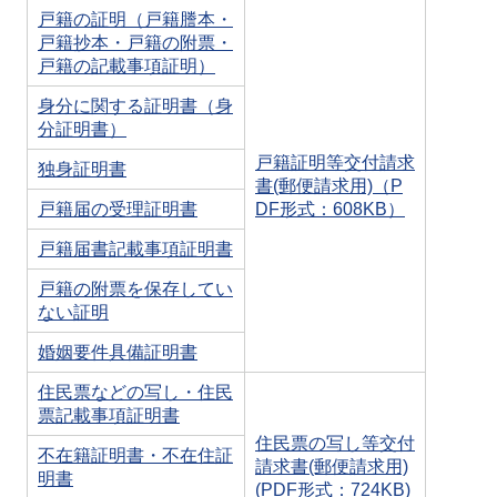
戸籍の証明（戸籍謄本・
戸籍抄本・戸籍の附票・
戸籍の記載事項証明）
身分に関する証明書（身
分証明書）
戸籍証明等交付請求
独身証明書
書(郵便請求用)（P
戸籍届の受理証明書
DF形式：608KB）
戸籍届書記載事項証明書
戸籍の附票を保存してい
ない証明
婚姻要件具備証明書
住民票などの写し・住民
票記載事項証明書
住民票の写し等交付
不在籍証明書・不在住証
請求書(郵便請求用)
明書
(PDF形式：724KB)