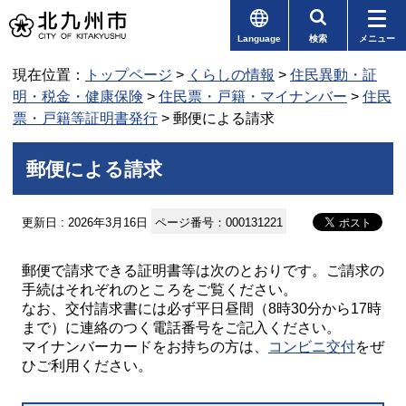
Language
検索
メニュー
現在位置：
トップページ
>
くらしの情報
>
住民異動・証
明・税金・健康保険
>
住民票・戸籍・マイナンバー
>
住民
票・戸籍等証明書発行
> 郵便による請求
郵便による請求
更新日 : 2026年3月16日
ページ番号：000131221
郵便で請求できる証明書等は次のとおりです。ご請求の
手続はそれぞれのところをご覧ください。
なお、交付請求書には必ず平日昼間（8時30分から17時
まで）に連絡のつく電話番号をご記入ください。
マイナンバーカードをお持ちの方は、
コンビニ交付
をぜ
ひご利用ください。