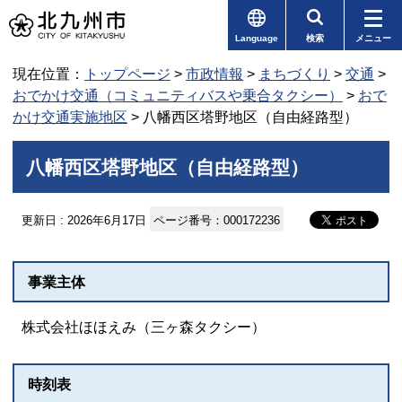
Language
検索
メニュー
現在位置：
トップページ
>
市政情報
>
まちづくり
>
交通
>
おでかけ交通（コミュニティバスや乗合タクシー）
>
おで
かけ交通実施地区
> 八幡西区塔野地区（自由経路型）
八幡西区塔野地区（自由経路型）
更新日 : 2026年6月17日
ページ番号：000172236
事業主体
株式会社ほほえみ（三ヶ森タクシー）
時刻表