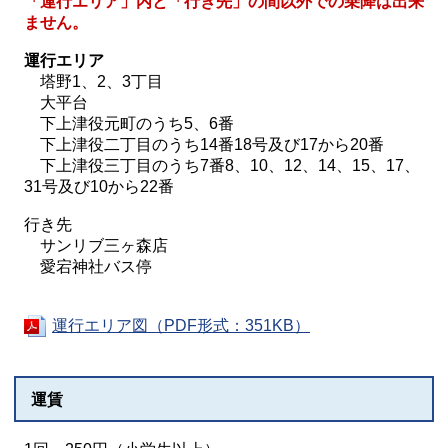
「運行エリア」内と「行き先」の間以外での乗降は出来
ません。
運行エリア
塔野1、2、3丁目
大平台
下上津役元町のうち5、6番
下上津役二丁目のうち14番18号及び17から20番
下上津役三丁目のうち7番8、10、12、14、15、17、
31号及び10から22番
行き先
サンリブ三ヶ森店
愛宕神社バス停
運行エリア図（PDF形式：351KB）
運賃