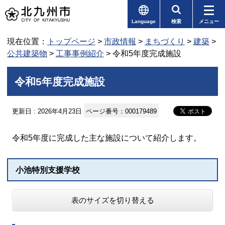
Language
検索
メニュー
現在位置：
トップページ
>
市政情報
>
まちづくり
>
建築
>
公共建築物
>
工事事例紹介
> 令和5年度完成施設
令和5年度完成施設
更新日 : 2026年4月23日
ページ番号：000179489
令和5年度に完成した主な施設について紹介します。
小池特別支援学校
表のサイズを切り替える