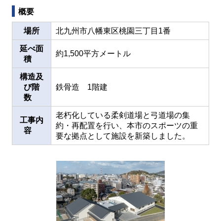
概要
場所
北九州市八幡東区桃園三丁目1番
延べ面
約1,500平方メートル
積
構造及
び階
鉄骨造 1階建
数
老朽化している柔剣道場と弓道場の集
工事内
約・再配置を行い、本市のスポーツの重
容
要な拠点として施設を新築しました。