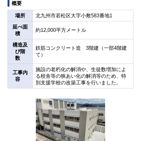
概要
場所
北九州市若松区大字小敷583番地1
延べ面
約12,000平方メートル
積
構造及
鉄筋コンクリート造 3階建（一部4階建
び階
て）
数
施設の老朽化の解消や、生徒数増加によ
工事内
る校舎等の狭あい化の解消等のため、特
容
別支援学校の改築工事を行いました。