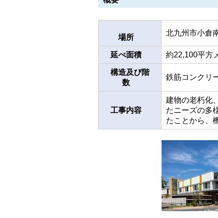
北九州市小倉南
場所
延べ面積
約22,100平
構造及び階
鉄筋コンクリ
数
建物の老朽化
工事内容
たニーズの多
たことから、