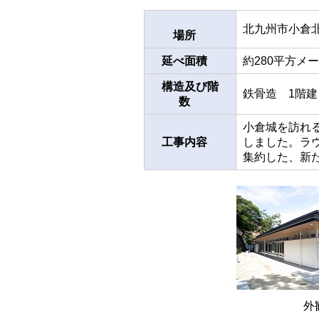
北九州市小倉北
場所
延べ面積
約280平方メ
構造及び階
鉄骨造 1階建
数
小倉城を訪れ
工事内容
しました。ラ
集約した、新
外