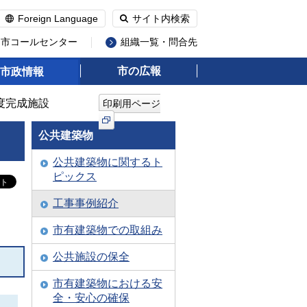
Foreign Language
サイト内検索
州市コールセンター
組織一覧・問合先
市の広報
市政情報
年度完成施設
印刷用ページ
公共建築物
公共建築物に関するト
ピックス
工事事例紹介
市有建築物での取組み
公共施設の保全
市有建築物における安
全・安心の確保