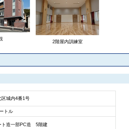
観
2階屋内訓練室
区城内4番1号
メートル
ト造一部PC造 5階建