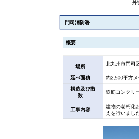
外
門司消防署
概要
北九州市門司区
場所
延べ面積
約2,500平方
構造及び階
鉄筋コンクリ
数
建物の老朽化
工事内容
えを行いまし