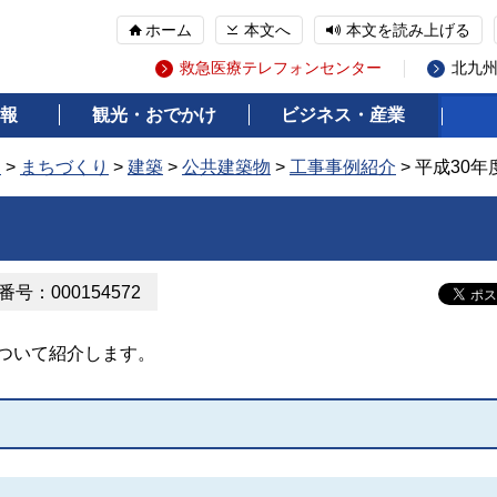
ホーム
本文へ
本文を読み上げる
救急医療テレフォンセンター
北九
報
観光・おでかけ
ビジネス・産業
報
>
まちづくり
>
建築
>
公共建築物
>
工事事例紹介
> 平成30
号：000154572
について紹介します。