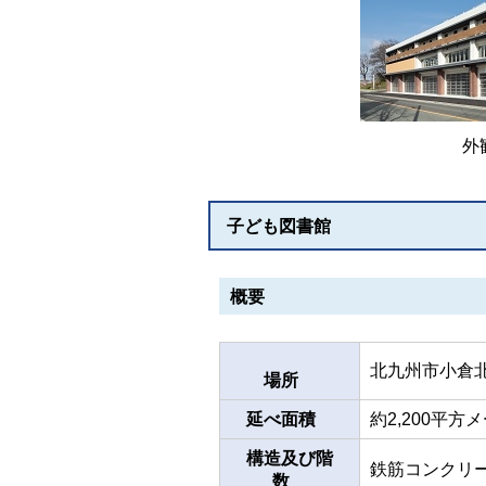
外
子ども図書館
概要
北九州市小倉北
場所
延べ面積
約2,200平方
構造及び階
鉄筋コンクリー
数