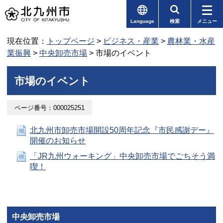
Language
検索
メニュー
現在位置：
トップページ
>
ビジネス・産業
>
農林業・水産
業振興
>
中央卸売市場
> 市場のイベント
市場のイベント
ページ番号：000025251
北九州市卸売市場開設50周年記念『市民感謝デー』
開催のお知らせ
「JR九州ウォーキング」中央卸売市場でごちそう満
喫！
中央卸売市場