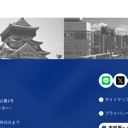
サイトマッ
内1番1号
センター）
プライバシ
時15分まで
市役所へ