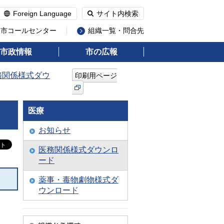
Foreign Language
サイト内検索
州市コールセンター
組織一覧・問合先
市政情報
市の広報
務関係様式ダウ
印刷用ページ
医療
お知らせ
医務関係様式ダウンロ
ード
薬事・毒物劇物様式ダ
ウンロード