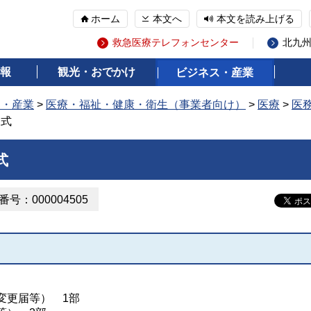
ホーム
本文へ
本文を読み上げる
救急医療テレフォンセンター
北九
報
観光・おでかけ
ビジネス・産業
ス・産業
>
医療・福祉・健康・衛生（事業者向け）
>
医療
>
医
様式
式
号：000004505
員変更届等） 1部