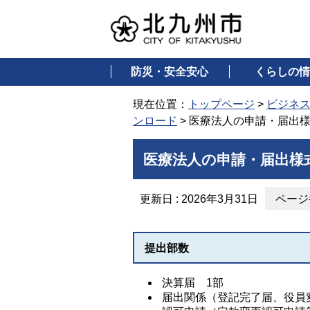
防災・安全安心
くらしの情
現在位置：
トップページ
>
ビジネ
ンロード
> 医療法人の申請・届出
医療法人の申請・届出様
更新日 : 2026年3月31日
ページ番
提出部数
決算届 1部
届出関係（登記完了届、役