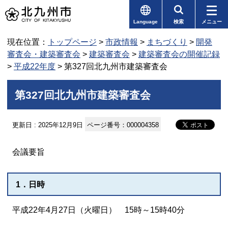
Language
検索
メニュー
現在位置：
トップページ
>
市政情報
>
まちづくり
>
開発
審査会・建築審査会
>
建築審査会
>
建築審査会の開催記録
>
平成22年度
> 第327回北九州市建築審査会
第327回北九州市建築審査会
更新日 : 2025年12月9日
ページ番号：000004358
会議要旨
1．日時
平成22年4月27日（火曜日） 15時～15時40分