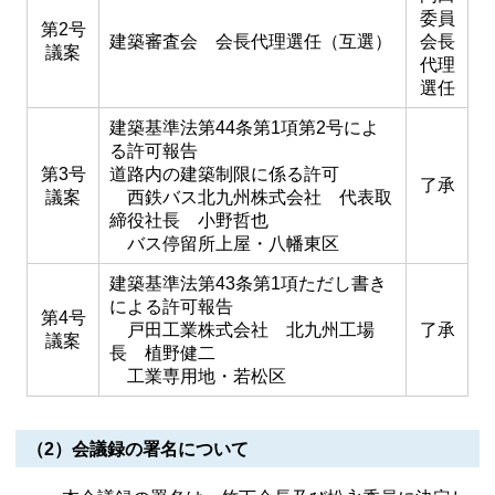
委員
第2号
建築審査会 会長代理選任（互選）
会長
議案
代理
選任
建築基準法第44条第1項第2号によ
る許可報告
第3号
道路内の建築制限に係る許可
了承
議案
西鉄バス北九州株式会社 代表取
締役社長 小野哲也
バス停留所上屋・八幡東区
建築基準法第43条第1項ただし書き
による許可報告
第4号
戸田工業株式会社 北九州工場
了承
議案
長 植野健二
工業専用地・若松区
（2）会議録の署名について