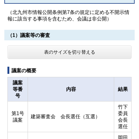
（北九州市情報公開条例第7条の規定に定める不開示情
報に該当する事項を含むため、会議は非公開）
（1）議案等の審査
表のサイズを切り替える
議案の概要
議案
等番
内容
結果
号
竹下
第1号
委員
建築審査会 会長選任（互選）
議案
会長
選任
岡田