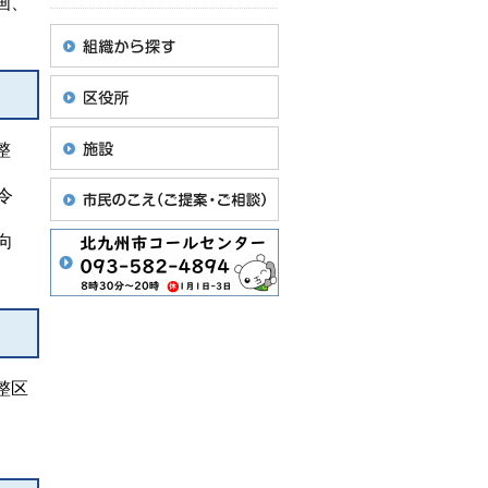
画、
。
整
令
向
整区