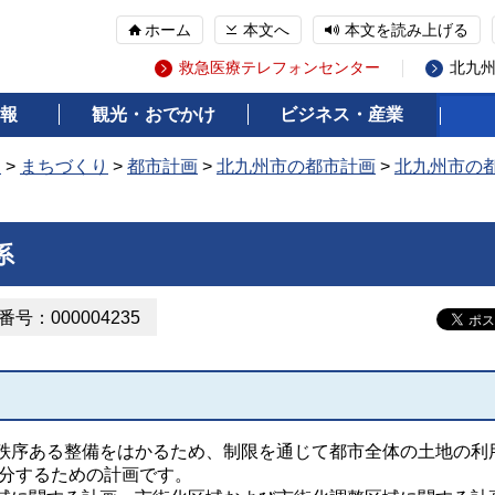
ホーム
本文へ
本文を読み上げる
救急医療テレフォンセンター
北九
報
観光・おでかけ
ビジネス・産業
報
>
まちづくり
>
都市計画
>
北九州市の都市計画
>
北九州市の
系
号：000004235
序ある整備をはかるため、制限を通じて都市全体の土地の利
配分するための計画です。