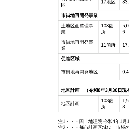
17地区
83
区
市街地再開発事業
土地区画整理事
108箇
5,0
業
所
6
市街地再開発事
11箇所
17
業
促進区域
市街地再開発地区
0.4
地区計画 （令和8年3月30日現
103箇
1,5
地区計画
所
3
注1・・・国土地理院 令和4年1月
注2・・・都市計画区域は、市域