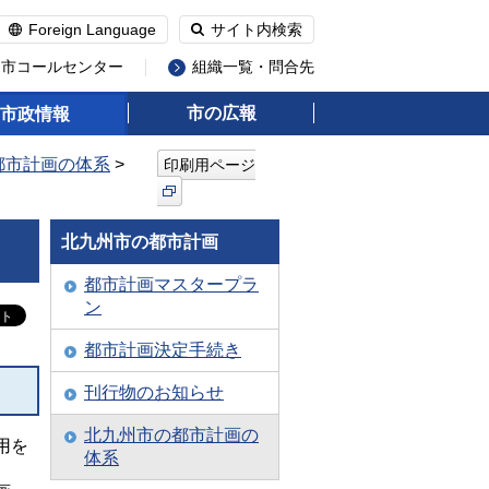
Foreign Language
サイト内検索
州市コールセンター
組織一覧・問合先
市の広報
市政情報
都市計画の体系
>
印刷用ページ
北九州市の都市計画
都市計画マスタープラ
ン
都市計画決定手続き
刊行物のお知らせ
北九州市の都市計画の
用を
体系