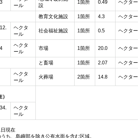
.3
1箇所
0.49
ヘクター
ール
設
教育文化施設
1箇所
4.3
ヘクター
12.
ヘクタ
社会福祉施設
1箇所
0.5
ヘクター
ール
ヘクタ
.4
市場
1箇所
20.0
ヘクター
ール
と畜場
1箇所
2.07
ヘクター
ヘクタ
火葬場
2箇所
14.8
ヘクター
ール
在
）
34.
ヘクタ
ール
1日現在
のうち、島嶼部を除き公有水面を含む区域。