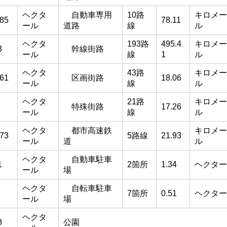
ヘクタ
自動車専用
10路
キロメー
285
78.11
ール
道路
線
ル
ヘクタ
193路
495.4
キロメー
3
幹線街路
ール
線
1
ル
ヘクタ
43路
キロメー
961
区画街路
18.06
ール
線
ル
ヘクタ
21路
キロメー
特殊街路
17.26
ール
線
ル
ヘクタ
都市高速鉄
キロメー
473
5路線
21.93
ール
道
ル
ヘクタ
自動車駐車
1
2箇所
1.34
ヘクター
ール
場
ヘクタ
自転車駐車
7箇所
0.51
ヘクター
ール
場
ヘクタ
8
公園