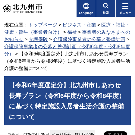
Language
検索
メニュー
現在位置：
トップページ
>
ビジネス・産業
>
医療・福祉・
健康・衛生（事業者向け）
>
福祉
>
事業者のみなさまへの
お知らせ
>
介護保険
>
介護保険事業者の公募と整備計画
>
介護保険事業者の公募と整備計画（令和6年度～令和8年度
分）
> 【令和6年度選定分】北九州市しあわせ長寿プラン
（令和6年度から令和8年度）に基づく特定施設入居者生活
介護の整備について
【令和6年度選定分】北九州市しあわせ
長寿プラン（令和6年度から令和8年度）
に基づく特定施設入居者生活介護の整備
について
更新日 : 2025年4月25日
ページ番号：000172785