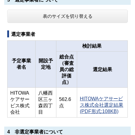
表のサイズを切り替える
選定事業者
検討結果
総合点
予定事業
開設予
（審査
者名
定地
員の総
選定結果
評価
点）
HITOWA
八幡西
HITOWAケアサービ
ケアサー
区三ヶ
562.6
ス株式会社選定結果
ビス株式
森四丁
点
(PDF形式:108KB)
会社
目
4 非選定事業者について