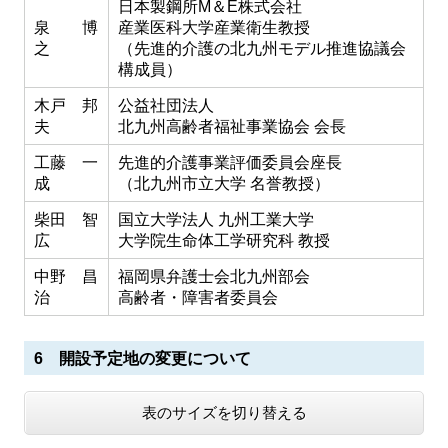
日本製鋼所M＆E株式会社
泉 博
産業医科大学産業衛生教授
之
（先進的介護の北九州モデル推進協議会
構成員）
木戸 邦
公益社団法人
夫
北九州高齢者福祉事業協会 会長
工藤 一
先進的介護事業評価委員会座長
成
（北九州市立大学 名誉教授）
柴田 智
国立大学法人 九州工業大学
広
大学院生命体工学研究科 教授
中野 昌
福岡県弁護士会北九州部会
治
高齢者・障害者委員会
6 開設予定地の変更について
表のサイズを切り替える