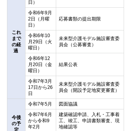
日）
令和6年9月
2日（月曜
応募書類の提出期限
日）
これ
令和6年10
まで
未来型介護モデル施設審査委
月29日（火
の経
員会（公募審査）
曜日）
過
令和6年12
月20日（金
結果公表
曜日）
令和7年3月
未来型介護モデル施設審査委
17日から26
員会（開設予定地変更審査）
日
令和7年5月
図面協議
令和7年6月
建築確認申請、入札・工事着
今後
から令和9
工、竣工、申請書類審査、現
の予
年2月
地確認等
定