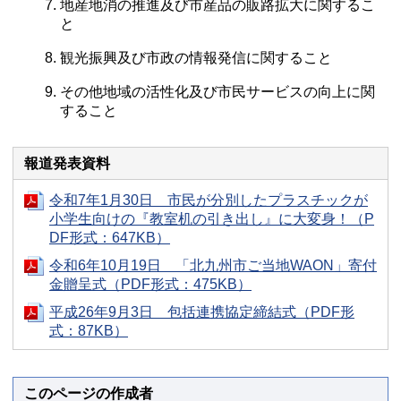
地産地消の推進及び市産品の販路拡大に関するこ
と
観光振興及び市政の情報発信に関すること
その他地域の活性化及び市民サービスの向上に関
すること
報道発表資料
令和7年1月30日 市民が分別したプラスチックが
小学生向けの『教室机の引き出し』に大変身！（P
DF形式：647KB）
令和6年10月19日 「北九州市ご当地WAON」寄付
金贈呈式（PDF形式：475KB）
平成26年9月3日 包括連携協定締結式（PDF形
式：87KB）
このページの作成者