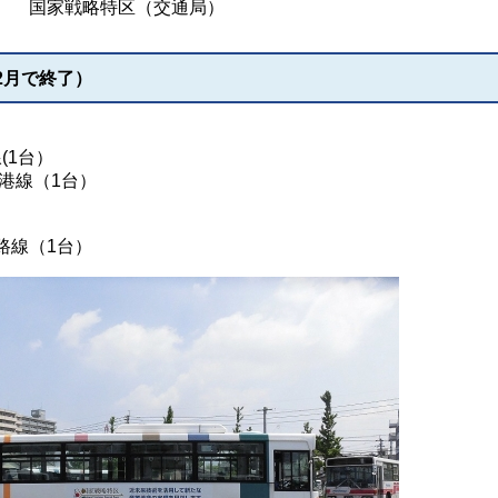
国家戦略特区（交通局）
2月で終了）
(1台）
港線（1台）
路線（1台）