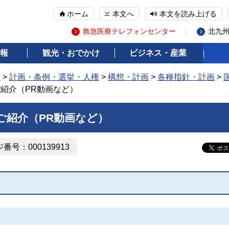
ホーム
本文へ
本文を読み上げる
救急医療テレフォンセンター
北九
報
観光・おでかけ
ビジネス・産業
報
>
計画・条例・選挙・人権
>
構想・計画
>
各種指針・計画
>
ご紹介（PR動画など）
ご紹介（PR動画など）
番号：000139913