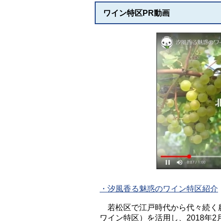
ワイン特区PR動画
・汐風香る魅惑のワイン特区紹介
若松区で江戸時代から代々続く農
ワイン特区）を活用し、2018年