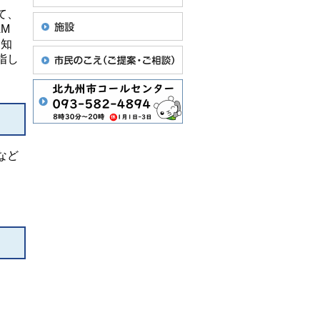
て、
M
周知
指し
など