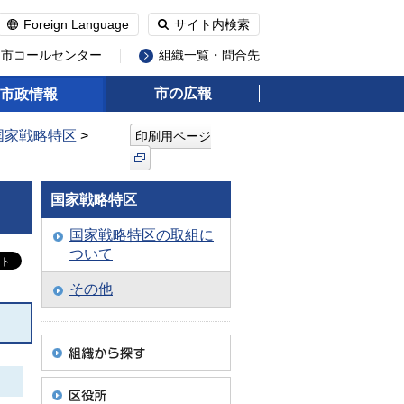
Foreign Language
サイト内検索
州市コールセンター
組織一覧・問合先
市の広報
市政情報
国家戦略特区
>
印刷用ページ
国家戦略特区
国家戦略特区の取組に
ついて
その他