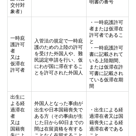
明書の番号
交付対
象者）
・一時庇護許可
者または仮滞在
許可者であるこ
一時庇
入管法の規定で一時庇
と
護許可
護のための上陸の許可
・一時庇護許可
者
を受けた外国人や、難
書に記載されて
又は
民認定申請を行い、仮
いる上陸期間、
仮滞在
にわが国に滞在するこ
または仮滞在許
許可者
とを許可された外国人
可書に記載され
ている仮滞在期
間
出生に
よる経
外国人となった事由が
過滞在
出生や日本国籍喪失で
・出生による経
者
ある方（その事由が生
過滞在者又は国
又は
じた日から60日までの
籍喪失による経
国籍喪
間は在留資格を有する
過滞在者である
失によ
ことなく在留すること
こと