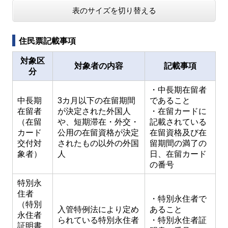
表のサイズを切り替える
住民票記載事項
対象区
対象者の内容
記載事項
分
・中長期在留者
中長期
3カ月以下の在留期間
であること
在留者
が決定された外国人
・在留カードに
（在留
や、短期滞在・外交・
記載されている
カード
公用の在留資格が決定
在留資格及び在
交付対
されたもの以外の外国
留期間の満了の
象者）
人
日、在留カード
の番号
特別永
住者
・特別永住者で
（特別
入管特例法により定め
あること
永住者
られている特別永住者
・特別永住者証
証明書