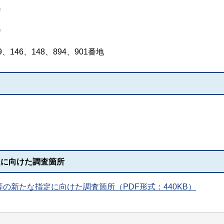
番
番
、146、148、894、901番地
定に向けた調査箇所
の新たな指定に向けた調査箇所（PDF形式：440KB）