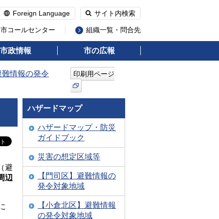
Foreign Language
サイト内検索
州市コールセンター
組織一覧・問合先
市政情報
市の広報
避難情報の発令
印刷用ページ
ハザードマップ
ハザードマップ・防災
ガイドブック
災害の想定区域等
（避
【門司区】避難情報の
周辺
発令対象地域
【小倉北区】避難情報
に
の発令対象地域