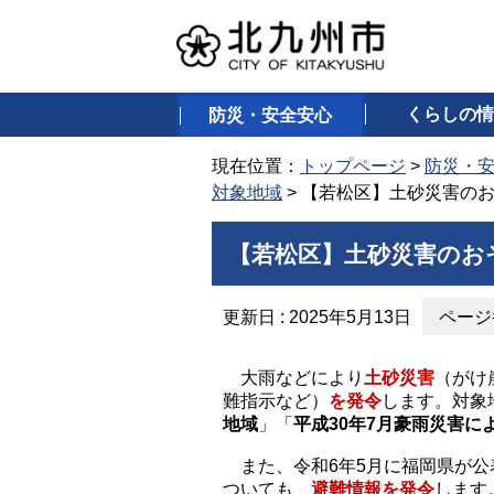
くらしの情
防災・安全安心
現在位置：
トップページ
>
防災・
対象地域
> 【若松区】土砂災害の
【若松区】土砂災害のお
更新日 : 2025年5月13日
ページ番
大雨などにより
土砂災害
（がけ
難指示など）
を発令
します。対象
地域
」「
平成30年7月豪雨災害
また、令和6年5月に福岡県が公
ついても、
避難情報を発令
します