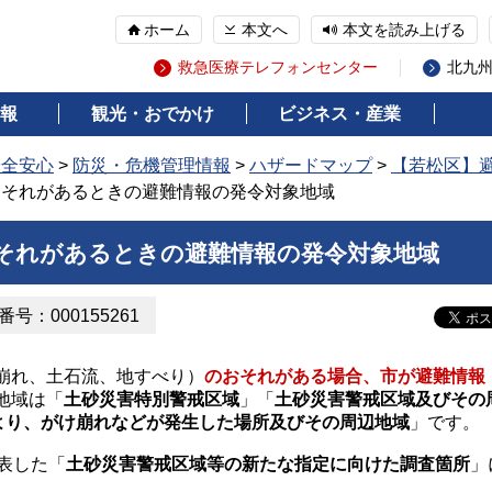
ホーム
本文へ
本文を読み上げる
救急医療テレフォンセンター
北九
報
観光・おでかけ
ビジネス・産業
安全安心
>
防災・危機管理情報
>
ハザードマップ
>
【若松区】
おそれがあるときの避難情報の発令対象地域
それがあるときの避難情報の発令対象地域
号：000155261
崩れ、土石流、地すべり）
のおそれがある場合、市が避難情報
地域は「
土砂災害特別警戒区域
」「
土砂災害警戒区域及びその
により、がけ崩れなどが発生した場所及びその周辺地域
」です。
表した「
土砂災害警戒区域等の新たな指定に向けた調査箇所
」
。