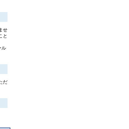
ませ
こと
ール
ただ