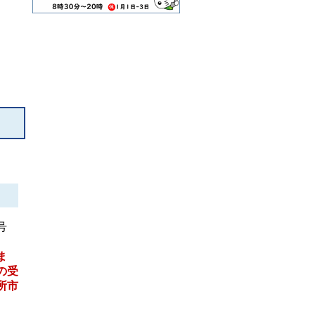
号
ま
の受
所市