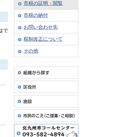
市税の証明・閲覧
市税の納付
お問い合わせ先
はで
税制改正について
。
その他