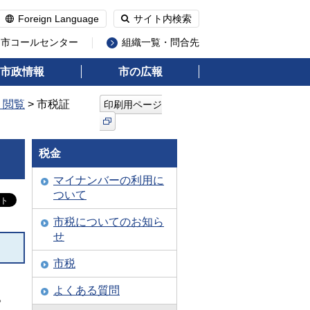
Foreign Language
サイト内検索
州市コールセンター
組織一覧・問合先
市政情報
市の広報
・閲覧
> 市税証
印刷用ページ
税金
マイナンバーの利用に
ついて
市税についてのお知ら
せ
市税
よくある質問
。