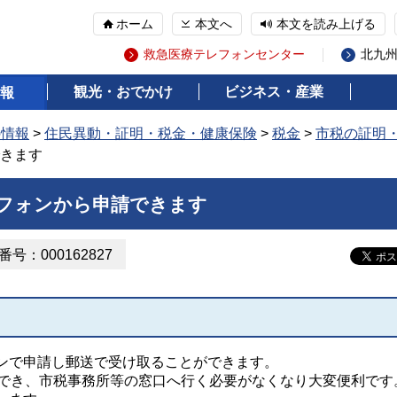
ホーム
本文へ
本文を読み上げる
救急医療テレフォンセンター
北九
観光・おでかけ
ビジネス・産業
報
の情報
>
住民異動・証明・税金・健康保険
>
税金
>
市税の証明
きます
フォンから申請できます
号：000162827
ンで申請し郵送で受け取ることができます。
でき、市税事務所等の窓口へ行く必要がなくなり大変便利です