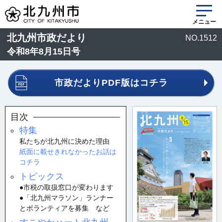
メニュー
北九州市政だより
NO.1512
令和8年8月15日号
市政だよりPDF版はコチラ
目次
特集
私たちが北九州に決めた理由
紙面に載せきれなかったお話は
コチラ
トピックス
●市税の取扱窓口が変わります
●「北九州マラソン」ランナー
とボランティアを募集 など