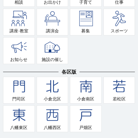
相談
お出かけ
子育て
仕事
講座·教室
講演会
募集
スポーツ
お知らせ
施設の催し
各区版
門司区
小倉北区
小倉南区
若松区
八幡東区
八幡西区
戸畑区